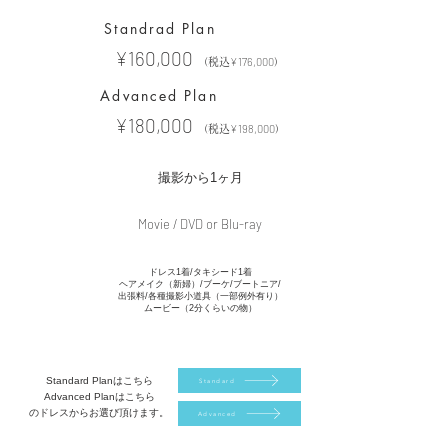
Standrad Plan
¥160,000
Price
¥176
,000
（税込
）
Advanced Plan
¥180,000
Price
¥198
,000
（税込
）
Time
撮影から1ヶ月
Movie / DVD or Blu-ray
Disc
ドレス1着/タキシード1着
ヘアメイク（新婦）/
ブーケ/ブートニア/
出張料/
各種撮影小道具（一部例外有り）
Detail
ムービー（2分くらいの物）
Standard Planはこちら
Standard
Advanced Planはこちら
のドレスからお選び頂けます。
Advanced