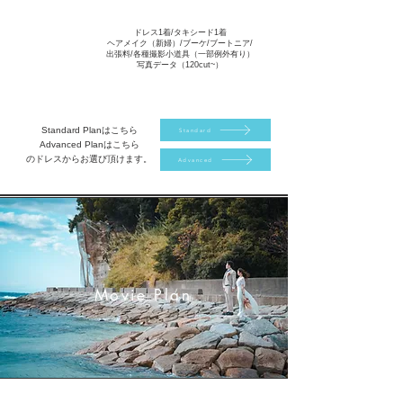
ドレス1着/タキシード1着
ヘアメイク（新婦）/
ブーケ/ブートニア/
出張料
/各種撮影小道具（一部例外有り）
Detail
写真データ（120cut~）
Standard Planはこちら
Standard
Advanced Planはこちら
のドレスからお選び頂けます。
Advanced
Movie Plan