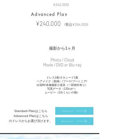
¥242
,000
）
Advanced Plan
¥240,000
Price
¥264
,000
（税込
）
Time
撮影から1ヶ月
Photo / Cloud
Disc
Movie / DVD or Blu-ray
ドレス1着/タキシード1着
ヘアメイク（新婦）/
ブーケ/ブートニア/
出張料
/各種撮影小道具（一部例外有り）
Detail
写真データ（120cut~）
ムービー（2分くらいの物）
Standard Planはこちら
Standard
Advanced Planはこちら
のドレスからお選び頂けます。
Advanced