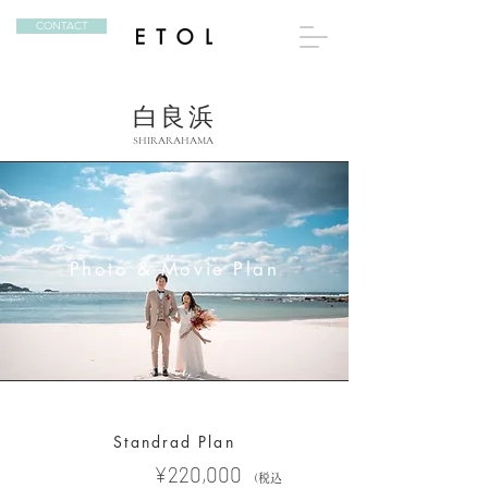
CONTACT
​白良浜
SHIRARAHAMA
Photo & Movie Plan
Standrad Plan
¥220,000
Price
（税込