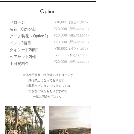
Option
​¥10,000
​ドローン
（
¥11,000）
税込
​¥20,000
装花（Option1）
（
¥22,000）
税込
​¥20,000
（
¥22,000）
アーチ装花（Option2）
税込
​¥20,000
（
¥22,000）
税込
ドレス2着目
​¥10,000
（
¥11,000）
税込
タキシード2着目
​¥7,000
（
¥7,700）
税込
ヘアセット2回目
¥20,000
（
¥22,000）
税込
​土日祝料金
※現在千畳敷・白良浜ではドローンが
​飛行禁止になっております。
※装花オプションにつきましては
できない場所もありますので
一度お問合せ
下さい。