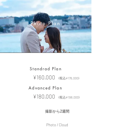
Photo Plan
Standrad Plan
¥160,000
Price
¥176
,000
（税込
）
Advanced Plan
¥180,000
Price
¥198
,000
（税込
）
Time
撮影から2週間
Photo / Cloud
Disc