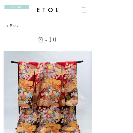
CONTACT
< Back
色-10
色-10