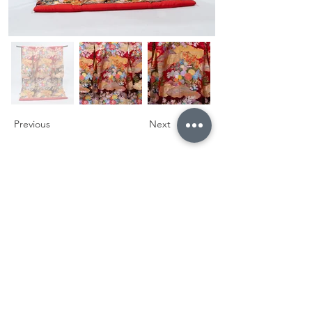
Previous
Next
トップに戻る
〒640-8444
和歌山県和歌山市次郎丸92-4
アイワビル 1F
Tel
073-488-9298
​フォトウェディング・前撮り•後撮り
特定商取引に基づく表記
​個人情報保護方針