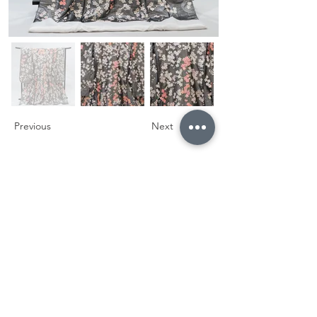
Previous
Next
トップに戻る
〒640-8444
和歌山県和歌山市次郎丸92-4
アイワビル 1F
Tel
073-488-9298
​フォトウェディング・前撮り•後撮り
特定商取引に基づく表記
​個人情報保護方針