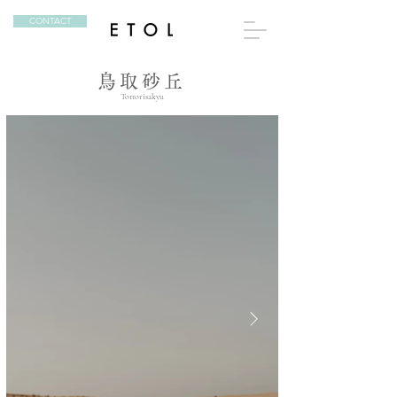
CONTACT
鳥取砂丘
Tottorisakyu