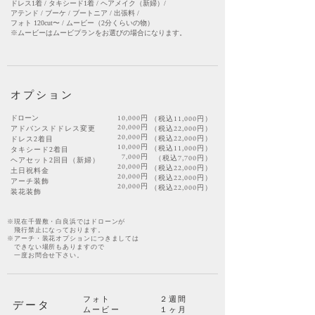
ドレス1着 / タキシード1着 / ヘアメイク（新婦）/
アテンド / ブーケ / ブートニア /
出張料 /
フォト 120cut〜 / ムービー（2分くらいの物）
​※ムービーはムービプランをお選びの場合になります。
​オプション
10,000円
​ドローン
（税込11,000円）
20,000円
（税込22,000円）
アドバン
スドドレス変更
20,000円
（税込22
,000円）
ドレス2着目
10,000円
（税込11
,000円）
タキシード2着目
7,000円
（税込7
,700円）
ヘアセット2回目
​（新婦）
20,000円
（税込22
,000円）
​土日祝料金
20,000円
（税込22
,000円）
アーチ装飾
20,000円
（税込22
,000円）
​装花装飾
※現在千畳敷・白良浜ではドローンが
​ 飛行禁止になっております。
※アーチ・装花オプションにつきましては
できない場所もありますので
一度お問合せ下さい。
フォト
２週間
データ
ムービー
１ヶ月