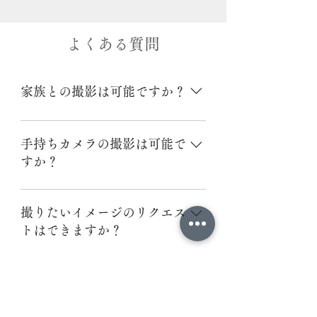
よくある質問
家族との撮影は可能ですか？
はい。ご家族との撮影も大歓迎です。 ご
希望の場合は是非お申し出ください。
手持ちカメラの撮影は可能で
すか？
はい。可能です。皆さまカメラご持参に
てお楽しみください。
撮りたいイメージのリクエス
トはできますか？
もちろん可能です。ご希望の写真やポー
ズがございましたら、お気軽にリクエス
ロケーション地はホームペー
トしてください。 また、思い出の品や撮
ジに載っている場所以外でも
影小物のお持ち込みも歓迎しておりま
可能ですか？